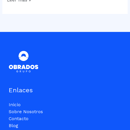
comunitaria
rota
quién
paga
Enlaces
Inicio
Sobre Nosotros
Contacto
Blog