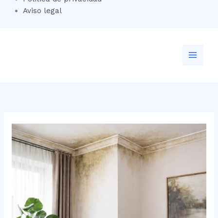
Aviso legal
Ir
al
contenido